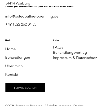
34414 Warburg
Termine ganz einfach telefonisch, per E-Mail oder direkt online buchen!
info@osteopathie-boenning.de
+49 1522 262 04 55
Menü
Policy
FAQ´s
Home
Behandlungsvertrag
Behandlungen
Impressum & Datenschutz
Über mich
Kontakt
TERMIN BUCHEN
©2026 Franziska Bönning. All rights reserved. Design